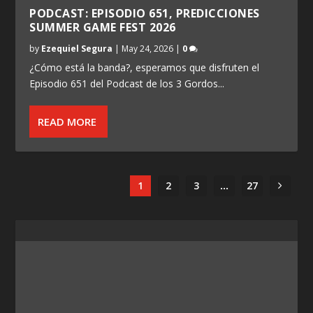
PODCAST: EPISODIO 651, PREDICCIONES
SUMMER GAME FEST 2026
by
Ezequiel Segura
|
May 24, 2026
|
0
¿Cómo está la banda?, esperamos que disfruten el
Episodio 651 del Podcast de los 3 Gordos...
READ MORE
1
2
3
...
27