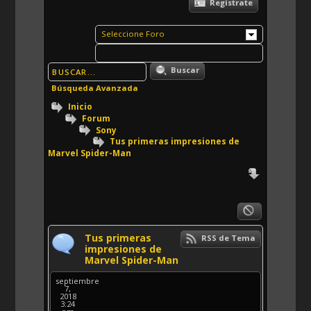
Registrate
Seleccione Foro
Buscar
Búsqueda Avanzada
Inicio
Forum
Sony
Tus primeras impresiones de
Marvel Spider-Man
Tus primeras
RSS de Tema
impresiones de
Marvel Spider-Man
septiembre
7,
2018
3:24