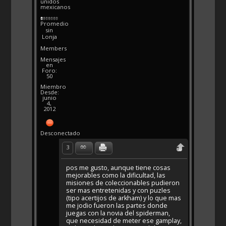
unidos
mexicanos
Promedio
sin
Lonja
Members
Mensajes
en
Foro:
50
Miembro
Desde:
junio
4,
2012
Desconectado
3
pos me gusto, aunque tiene cosas
mejorables como la dificultad, las
misiones de coleccionables pudieron
ser mas entretenidas y con puzles
(tipo acertijos de arkham) y lo que mas
me jodio fueron las partes donde
juegas con la novia del spiderman,
que necesidad de meter ese gamplay,