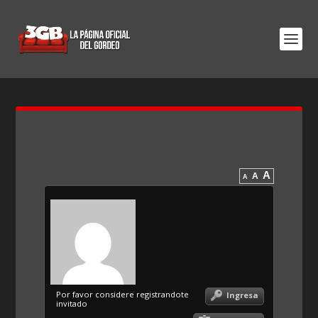
A
A
A
Por favor considere registrandote
Ingresa
invitado