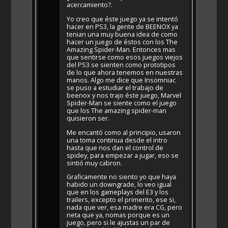
acercamiento?.
Yo creo que éste juego ya se intentó
hacer en PS3, la gente de BEENOX ya
tenian una muy buena idea de como
hacer un juego de éstos con los The
Amazing Spider-Man. Entonces mas
que sentirse como esos juegos viejos
del PS3 se sienten como prototipos
de lo que ahora tenemos en nuestras
manos. Algo me dice que Insomniac
se puso a estudiar el trabajo de
beenox y nos trajo éste juego, Marvel
Spider-Man se siente como el juego
que los The amazing spider-man
quisieron ser.
Me encantó como al principio, usaron
una toma continua desde el intro
hasta que nos dan el control de
spidey, para empezar a jugar, eso se
sintió muy cabron.
Graficamente no siento yo que haya
habido un downgrade, lo veo igual
que en los gameplays del E3 y los
trailers, excepto el primerito, ese si,
nada que ver, esa madre era CG, pero
neta que ya, nomas porque es un
juego, pero si le ajustas un par de