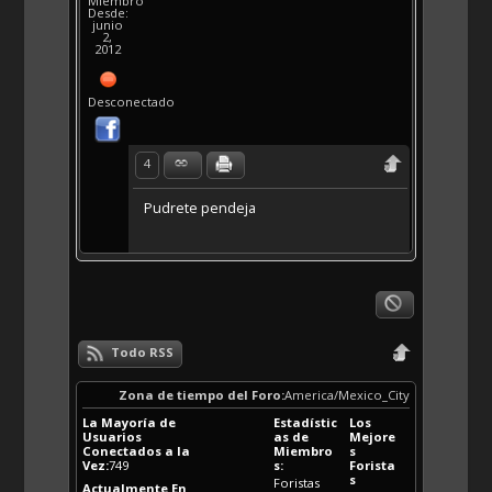
Miembro
Desde:
junio
2,
2012
Desconectado
4
Pudrete pendeja
Todo RSS
Zona de tiempo del Foro:
America/Mexico_City
La Mayoría de
Estadístic
Los
Usuarios
as de
Mejore
Conectados a la
Miembro
s
Vez:
749
s:
Forista
s
Foristas
Actualmente En