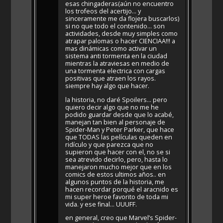
esas chingaderas(aún no encuentro
los trofeos del acertijo… y
sinceramente me da flojera buscarlos)
si no que todo el contenido… son
actividades, desde muy simples como
atrapar palomas o hacer CIENCIAA!!! a
mas dinámicas como activar un
sistema anti tormenta en la ciudad
mientras la atraviesas en medio de
una tormenta electrica con cargas
positivas que atraen los rayos.
siempre hay algo que hacer.
la historia, no daré Spoilers… pero
quiero decir algo que no me he
podido guardar desde que lo acabé,
manejan tan bien al personaje de
Spider-Man y Peter Parker, que hace
que TODAS las películas queden en
ridículo y que parezca que no
supieron que hacer con el, no se si
sea atrevido decirlo, pero, hasta lo
manejaron mucho mejor que en los
comics de estos ultimos años.. en
algunos puntos de la historia, me
hacen recordar porqué el aracnido es
mi super heroe favorito de toda mi
vida. y ese final… UUUFF.
en general, creo que Marvel’s Spider-