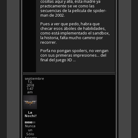
cosillas aquí y allá, ésta madre ya
practicamente se ve como las
secuencias de la película de spider-
man de 2002.
Pues a ver que pedo, habra que
checar esos áboles de habilidades,
como está implementado el sandbox,
la historia, falta mucho camino por
recorrer.
Porfa no pongan spoilers, no vengan
con sus primeras impresiones… del
final del juego XD …
septiembre
12,
2018
1:47
am
La
Nochi!
Nunca
un
Sólo
Asiento