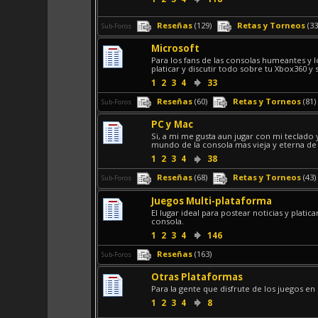
Reseñas
(129)
Retas y Torneos
(33
Sub-Foros
Microsoft
Para los fans de las consolas humeantes y 
platicar y discutir todo sobre tu Xbox360 y 
1
2
3
4
33
Reseñas
(60)
Retas y Torneos
(81)
Sub-Foros
PC y Mac
Si, a mi me gusta aun jugar con mi teclado
mundo de la consola mas vieja y eterna de t
1
2
3
4
38
Reseñas
(68)
Retas y Torneos
(43)
Sub-Foros
Juegos Multi-plataforma
El lugar ideal para postear noticias y plati
consola.
1
2
3
4
146
Reseñas
(163)
Sub-Foros
Otras Plataformas
Para la gente que disfrute de los juegos en 
1
2
3
4
8