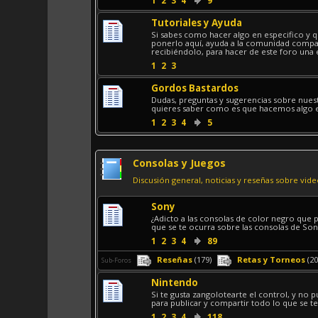
Tutoriales y Ayuda
Si sabes como hacer algo en especifico y 
ponerlo aquí, ayuda a la comunidad compa
recibiéndolo, para hacer de este foro una 
1
2
3
Gordos Bastardos
Dudas, preguntas y sugerencias sobre nuest
quieres saber como es que hacemos algo en 
1
2
3
4
5
Consolas y Juegos
Discusión general, noticias y reseñas sobre vid
Sony
¿Adicto a las consolas de color negro que p
que se te ocurra sobre las consolas de Sony
1
2
3
4
89
Reseñas
(179)
Retas y Torneos
(20
Sub-Foros
Nintendo
Si te gusta zangolotearte el control, y no 
para publicar y compartir todo lo que se te
1
2
3
4
118