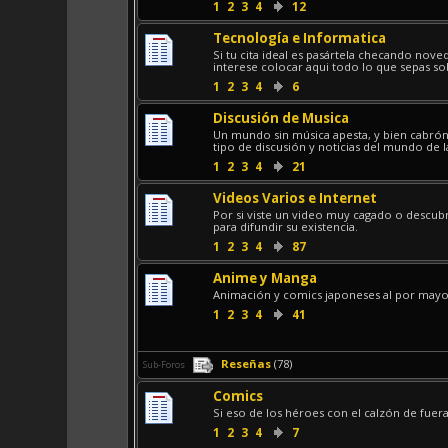
1
2
3
4
12
Tecnología e Informatica
Si tu cita ideal es pasártela checando nove
interese colocar aqui todo lo que sepas sobre
1
2
3
4
6
Discusión de Musica
Un mundo sin música apesta, y bien cabrón,
tipo de discusión y noticias del mundo de
1
2
3
4
21
Videos Varios e Internet
Por si viste un video muy cagado o descubr
para difundir su existencia.
1
2
3
4
87
Anime y Manga
Animación y comics japoneses al por mayo
1
2
3
4
41
Reseñas
(78)
Sub-Foros
Comics
Si eso de los héroes con el calzón de fuer
1
2
3
4
7