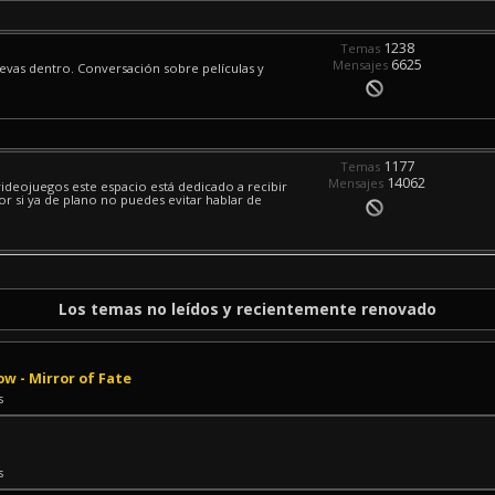
1238
Temas
6625
Mensajes
levas dentro. Conversación sobre películas y
1177
Temas
14062
Mensajes
ideojuegos este espacio está dedicado a recibir
or si ya de plano no puedes evitar hablar de
Los temas no leídos y recientemente renovado
ow - Mirror of Fate
s
s