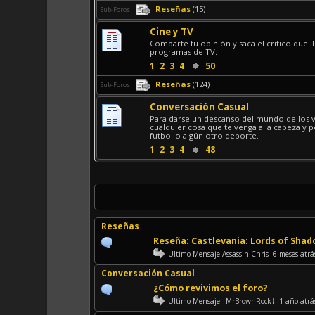
Reseñas
(15)
Sub-Foros
Cine y TV
Comparte tu opinión y saca el critico que l
programas de TV.
1
2
3
4
50
Reseñas
(124)
Sub-Foros
Conversación Casual
Para darse un descanso del mundo de los v
cualquier cosa que te venga a la cabeza y p
futbol o algún otro deporte.
1
2
3
4
48
Reseñas
Reseña: Castlevania: Lords of Shad
Ultimo Mensaje
Assassin Chris
6 meses atrá
Conversación Casual
¿Cómo revivimos el foro?
Ultimo Mensaje
†MrBrownRock†
1 año atrá