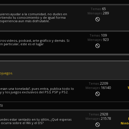
65
Temas
289
Mensajes
quieres ayudar a la comunidad, no dudes en
rtiendo tu conocimiento y de igual forma
experiencia aun más disfrutable.
109
Temas
923
Mensajes
ros videos, podcast, arte gráfico y demás. Si
particular, este es el lugar
eojuegos.
2209
Temas
16140
Mensajes
esan una tonelada?, pues entra, publica todo lo
 y los juegos exclusivos del PS3, PSP y PS2.
5)
2928
Temas
21578
Mensajes
puedes estar sentado en tu sillón, ¿Qué esperas
 ocurra sobre el Wii y el DS?
Nint