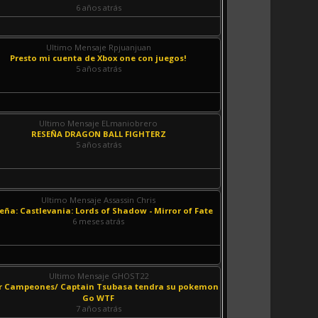
6 años atrás
Ultimo Mensaje Rpjuanjuan
Presto mi cuenta de Xbox one con juegos!
5 años atrás
Ultimo Mensaje ELmaniobrero
RESEÑA DRAGON BALL FIGHTERZ
5 años atrás
Ultimo Mensaje Assassin Chris
eña: Castlevania: Lords of Shadow - Mirror of Fate
6 meses atrás
Ultimo Mensaje GHOST22
r Campeones/ Captain Tsubasa tendra su pokemon
Go WTF
7 años atrás