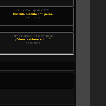
Ultimo Mensaje GHOST22
Ridicula pelicula anti porno
7 años atrás
Ultimo Mensaje †MrBrownRock†
¿Cómo revivimos el foro?
1 año atrás