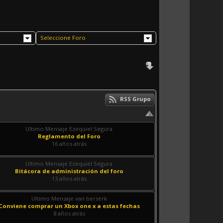
Seleccione Foro
RSS Grupo
Ultimo Mensaje Ezequiel Segura
Reglamento del Foro
16 años atrás
Ultimo Mensaje Ezequiel Segura
Bitácora de administración del foro
13 años atrás
Ultimo Mensaje van berserk
Conviene comprar un Xbox one x a estas fechas
8 años atrás