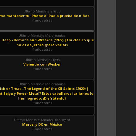
Ultimo Mensaje erisu5
mo mantener tu iPhone o iPad a prueba de niños
4 años atrás
Ultimo Mensaje Melomaniac
 Heep - Demons and Wizards (1972) | Un clásico que
no es de Jethro (para variar)
4 años atrás
Ultimo Mensaje Fly98
Viviendo con Wesker
3 años atrás
Ultimo Mensaje Melomaniac
ick or Treat - The Legend of the XII Saints (2020) |
t Seiya y Power Metal? Estos caballeros italianos lo
han logrado. ¡Disfrútenlo!
6 años atrás
Ultimo Mensaje AmadeusBougard
Marvel y DC en México
5 años atrás