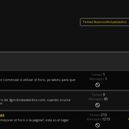
Temas Nuevos/Actualizados
1
Temas
1
Mensajes
 comenzar a utilizar el foro, ya sabes, para que
9
Temas
85
Mensajes
oro de 3gordosbastardos.com, cuando ocurra
er.
213
mas
Temas
1213
Mensajes
ejorar el foro o la pagina?, este es el lugar