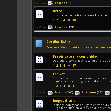
Reseñas
(8)
Sub-Foros
Retro
Para conversar sobre las consolas de antaño 
1
2
3
4
18
Reseñas
(121)
Sub-Foros
Cosillas Extra
Conversación y discusión sobre temas generale
Preséntate a la comunidad.
Deja que la comunidad sepa quien eres y cua
1
2
3
4
27
Fan Art
Si tienes espíritu creativo y/o artístico y d
demás contenido original creado por ti, est
1
2
3
4
5
Escritos
(503)
Imágenes
(251)
Sub-Foros
Juegos Gratis
Jodido y ¿con ganas de jugar?, entra aquí y
juego bien rudo en la red?, no dudes en co