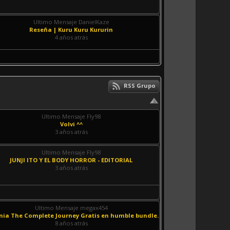
Ultimo Mensaje DanielKaze
Reseña | Kuru Kuru Kururin
4 años atrás
RSS Grupo
Ultimo Mensaje Fly98
Volvi ^^
3 años atrás
Ultimo Mensaje Fly98
JUNJI ITO Y EL BODY HORROR - EDITORIAL
3 años atrás
Ultimo Mensaje megax454
nia The Complete Journey Gratis en humble bundle.
8 años atrás