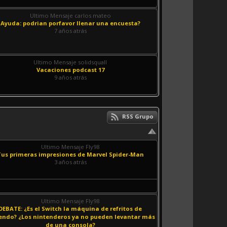
Ultimo Mensaje carlos mateo
Ayuda: podrian porfavor llenar una encuesta?
7 años atrás
Ultimo Mensaje solidsquall
Vacaciones podcast 17
9 años atrás
RSS Grupo
Ultimo Mensaje Fly98
Tus primeras impresiones de Marvel Spider-Man
3 años atrás
Ultimo Mensaje Fly98
DEBATE: ¿Es el Switch la máquina de refritos de
endo? ¿Los nintenderos ya no pueden levantar más
de una consola?