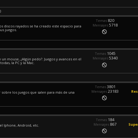
)
820
Temas
5718
Mensajes
los discos rayados se ha creado este espacio para
sus juegos.
1045
Temas
5340
Mensajes
 y un mouse, ¿Algún pedo?. Juegos y avances en el
odas, la PC y la Mac.
3801
Temas
23183
Mensajes
Res
car sobre los juegos que salen para más de una
184
Temas
867
Mensajes
Supe
el Iphone, Android, etc.