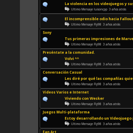
La violencia en los videojuegos y s
Ultimo Mensaje
luisoncpp
3 años atrás
El incomprensible odio hacia Fallout
Ultimo Mensaje
Fly98
3 años atrás
Sony
Tus primeras impresiones de Marve
Ultimo Mensaje
Fly98
3 años atrás
Preséntate a la comunidad.
Volvi ^^
Ultimo Mensaje
Fly98
3 años atrás
Conversación Casual
Les diré por qué las compañías qui
Ultimo Mensaje
Fly98
3 años atrás
Videos Varios e Internet
Viviendo con Wesker
Ultimo Mensaje
Fly98
3 años atrás
Juegos Multi-plataforma
Estoy desarrollando un Videojuego 
Ultimo Mensaje
Fly98
3 años atrás
Fan Art