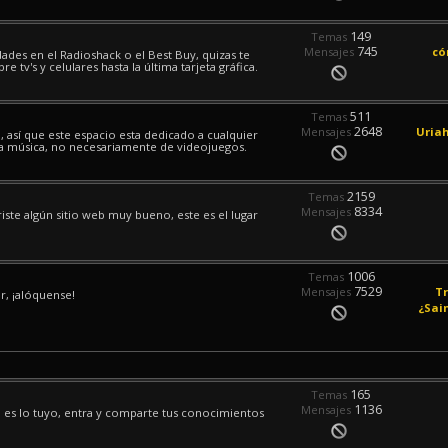
149
Temas
745
Mensajes
có
dades en el Radioshack o el Best Buy, quizas te
 tv's y celulares hasta la última tarjeta gráfica.
511
Temas
2648
Mensajes
Uriah
 así que este espacio esta dedicado a cualquier
 la música, no necesariamente de videojuegos.
2159
Temas
8334
Mensajes
iste algún sitio web muy bueno, este es el lugar
1006
Temas
7529
Mensajes
Tr
r, ¡alóquense!
¿Sain
165
Temas
1136
Mensajes
a es lo tuyo, entra y comparte tus conocimientos