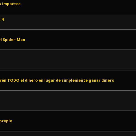
us impactos.
 4
l Spider-Man
eren TODO el dinero en lugar de simplemente ganar dinero
propio