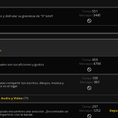
551
Temas
3445
Mensajes
y disfrutar su grandeza de "X" bits!!!
s.
659
Temas
4794
Mensajes
les son tus aficiones y gustos.
109
Temas
961
Mensajes
eseas compartir tus escritos, dibujos, música y
e es el lugar
Audio y Video
(77)
297
Temas
1252
Mensajes
Depo
 quizás encuentres una solución. ¿Encontraste un
mpartirlo con la banda.