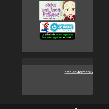
data-ad-format="auto">