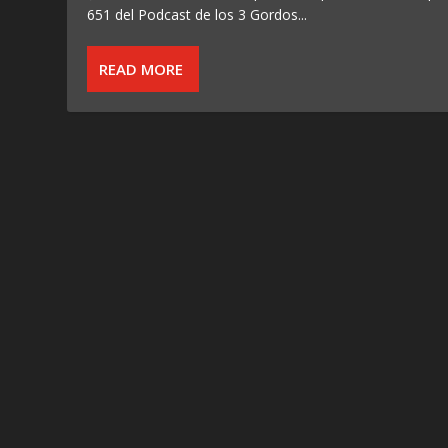
651 del Podcast de los 3 Gordos...
READ MORE