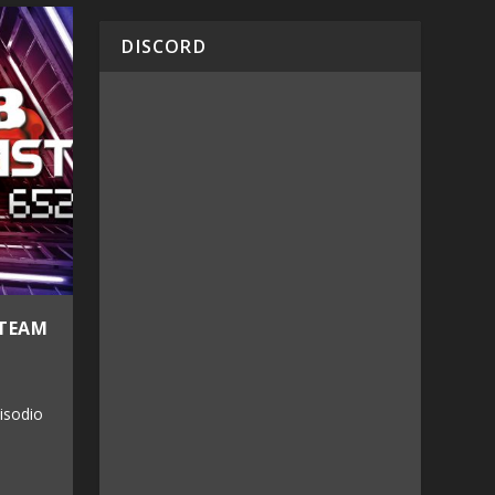
DISCORD
STEAM
isodio