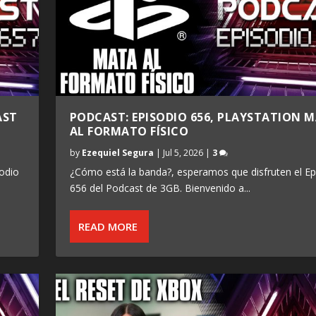
AST
PODCAST: EPISODIO 656, PLAYSTATION 
AL FORMATO FÍSICO
by
Ezequiel Segura
|
Jul 5, 2026
|
3
odio
¿Cómo está la banda?, esperamos que disfruten el Ep
656 del Podcast de 3GB. Bienvenido a...
READ MORE