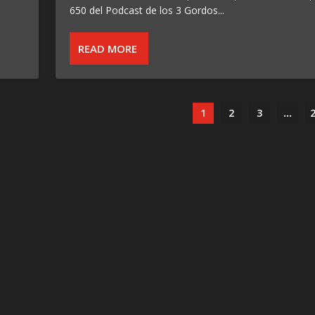
650 del Podcast de los 3 Gordos...
READ MORE
1
2
3
...