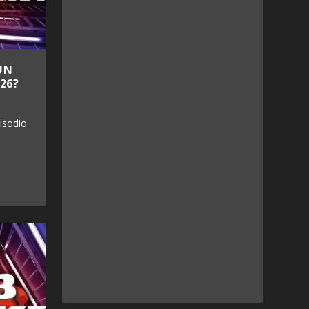
UN
26?
isodio