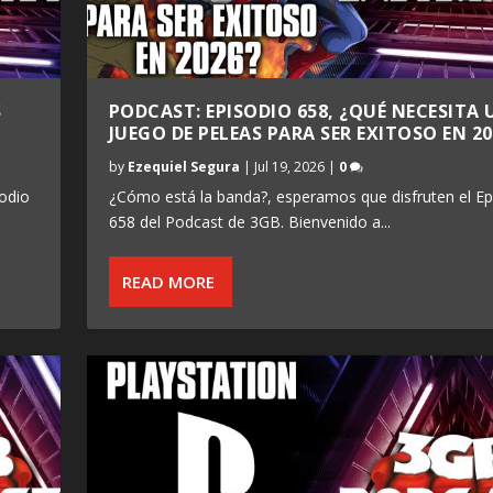
S
PODCAST: EPISODIO 658, ¿QUÉ NECESITA 
JUEGO DE PELEAS PARA SER EXITOSO EN 20
by
Ezequiel Segura
|
Jul 19, 2026
|
0
odio
¿Cómo está la banda?, esperamos que disfruten el Ep
658 del Podcast de 3GB. Bienvenido a...
READ MORE