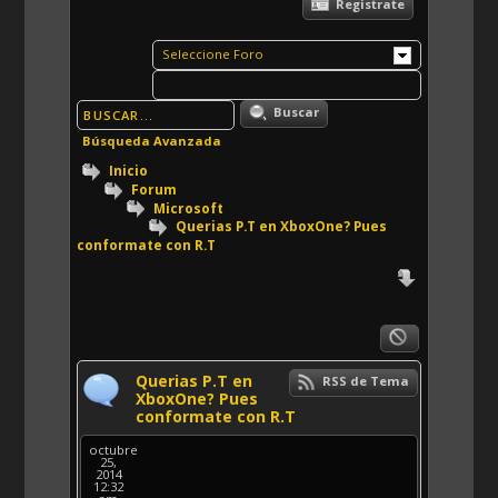
Registrate
Seleccione Foro
Buscar
Búsqueda Avanzada
Inicio
Forum
Microsoft
Querias P.T en XboxOne? Pues
conformate con R.T
Querias P.T en
RSS de Tema
XboxOne? Pues
conformate con R.T
octubre
25,
2014
12:32