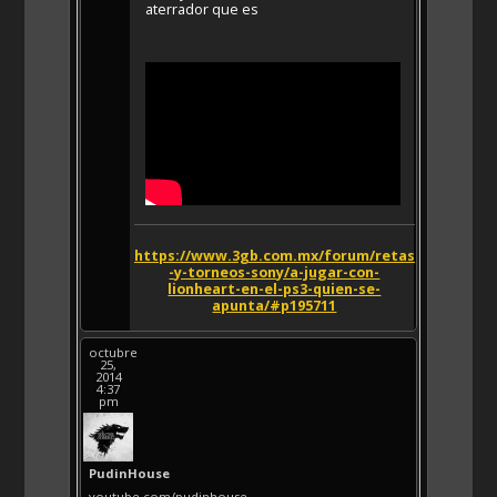
aterrador que es
https://www.3gb.com.mx/forum/retas
-y-torneos-sony/a-jugar-con-
lionheart-en-el-ps3-quien-se-
apunta/#p195711
octubre
25,
2014
4:37
pm
PudinHouse
youtube.com/pudinhouse