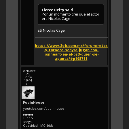
Fierce Deity said
Por un momento crei que el actor
era Nicolas Cage
ES Nicolas Cage
https://www.3gb.com.mx/forum/retas
-y-torneos-sony/a-jugar-con-
lionheart-en-el-ps3-quien-se-
apunta/#p195711
octubre
26,
2014
10:44
am
PudinHouse
youtube.com/pudinhouse
Híper-
Mega-
Obesidad...Mórbida