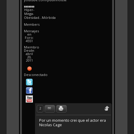
Híper-
Mega-
Obesidad...Mórbida
Members
Mensajes
en
Foro:
4551
Miembro
Desde:
abril
20,
2011
Desconectado
2
Por un momento crei que el actor era
Nicolas Cage