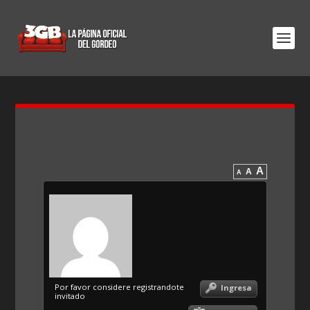
A
A
A
Por favor considere registrandote
Ingresa
invitado