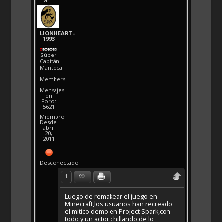
am
LIONHEART-
1993
Súper
Capitán
Manteca
Members
Mensajes
en
Foro:
5621
Miembro
Desde:
abril
20,
2011
Desconectado
1
Luego de remakear el juego en
Minecraft,los usuarios han recreado
el mitico demo en Project Spark,con
todo y un actor chillando de lo