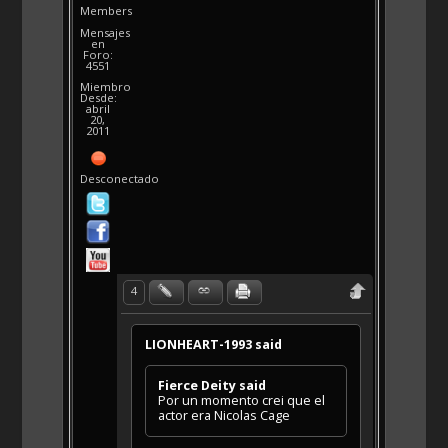
Members
Mensajes
en
Foro:
4551
Miembro
Desde:
abril
20,
2011
Desconectado
4
LIONHEART-1993 said
Fierce Deity said
Por un momento crei que el
actor era Nicolas Cage