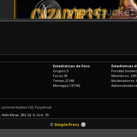
Estadísticas de Foro:
Estadísticas 
Grupos:3
Foristas Invitato
Foros:39
Miembros: 239
Temas:21148
Moderadores: 
Mensajes:137745
Administradore
alr, sommerfadden120, Floydmub
 Rafa Mesa: 283, DJ: 0, Gris: 35
©
Simple:Press