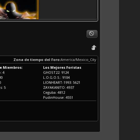
Zona de tiempo del Foro:
America/Mexico_City
de Miembros:
Los Mejores Foristas
: 4
GHOST22: 9124
30
L.O.G.O.S.: 9104
0
LIONHEART-1993: 5621
s: 5
ZAYAKANITO: 4937
Ceguba: 4812
PudinHouse: 4551