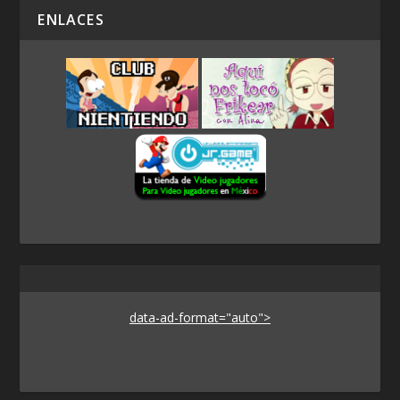
ENLACES
data-ad-format="auto">