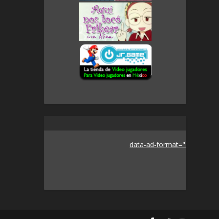
data-ad-format="auto">