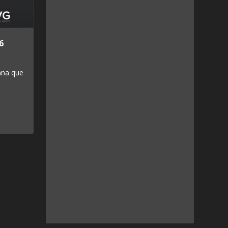
6
ana que