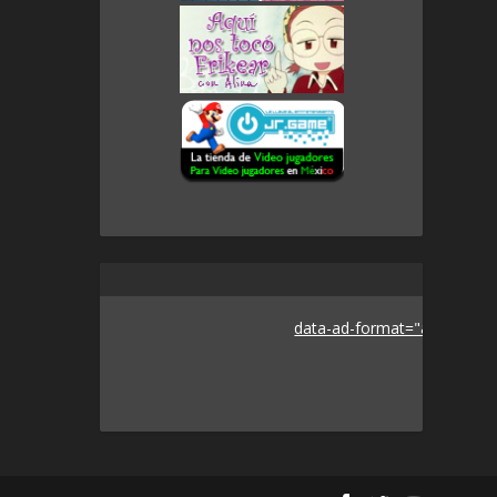
data-ad-format="auto">