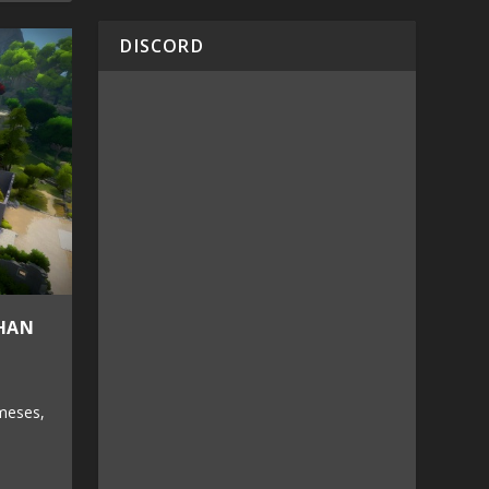
DISCORD
THAN
meses,