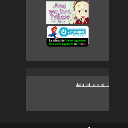
data-ad-format="auto">