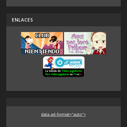
ENLACES
data-ad-format="auto">