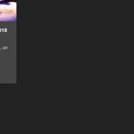
018
, un