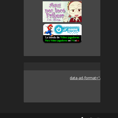
data-ad-format="auto">