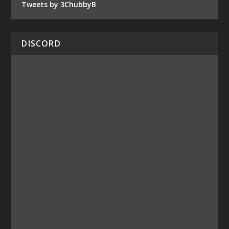
Tweets by 3ChubbyB
DISCORD