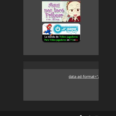
data-ad-format="auto">