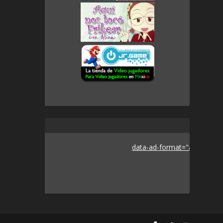
data-ad-format="auto">