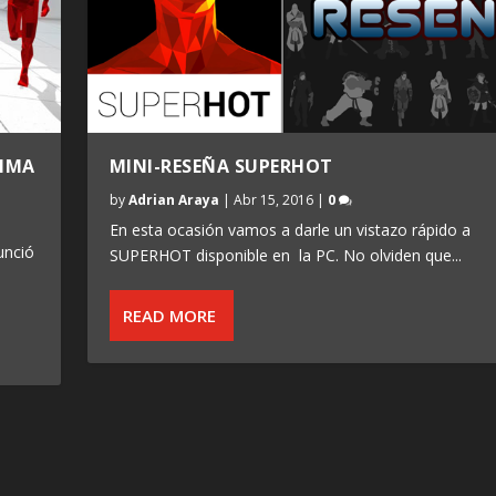
XIMA
MINI-RESEÑA SUPERHOT
by
Adrian Araya
|
Abr 15, 2016
|
0
En esta ocasión vamos a darle un vistazo rápido a
unció
SUPERHOT disponible en la PC. No olviden que...
READ MORE