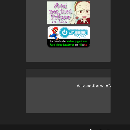
data-ad-format="auto">