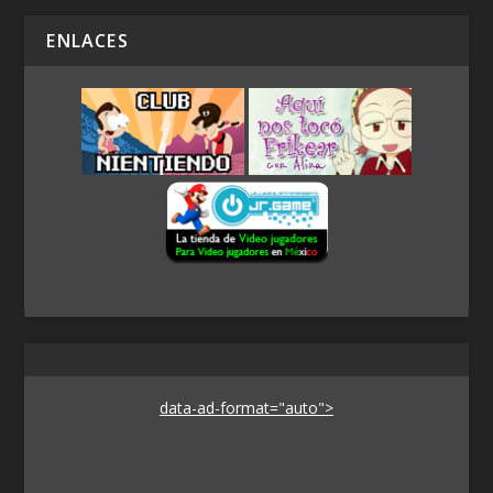
ENLACES
data-ad-format="auto">