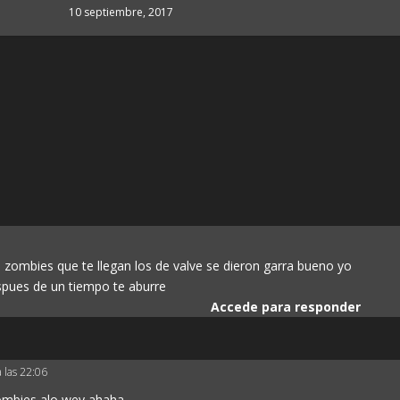
10 septiembre, 2017
 zombies que te llegan los de valve se dieron garra bueno yo
spues de un tiempo te aburre
Accede para responder
 las 22:06
ombies alo wey ahaha