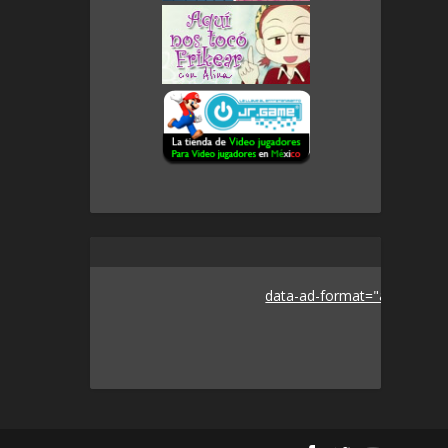
data-ad-format="auto">