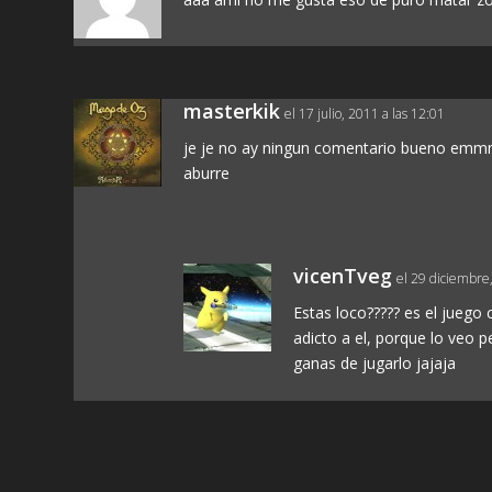
masterkik
el 17 julio, 2011 a las 12:01
je je no ay ningun comentario bueno emmm
aburre
vicenTveg
el 29 diciembre,
Estas loco????? es el juego 
adicto a el, porque lo veo 
ganas de jugarlo jajaja