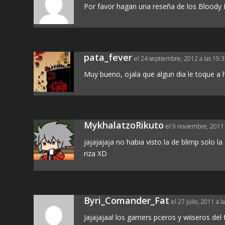
Por favor hagan una reseña de los Bloody R
pata_fever
el 24 septiembre, 2012 a las 19:
Muy bueno, ojala que algun dia le toque a ha
MykhalatzoRikuto
el 9 noviembre, 2011 
jajajajaja no habia visto la de blimp solo
riza XD
Byri_Comander_Fat
el 27 julio, 2011 a l
Jajajajaa! los gamers pceros y wiiseros del fi