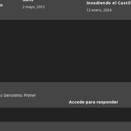
Invadiendo el Castil
lo
2 mayo, 2015
12 enero, 2024
us Geronimo Prime!
Accede para responder
4