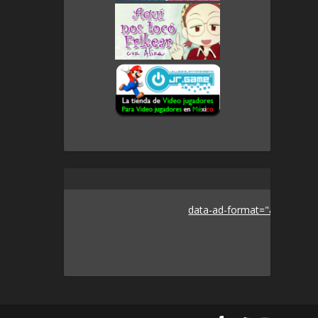
data-ad-format="auto">