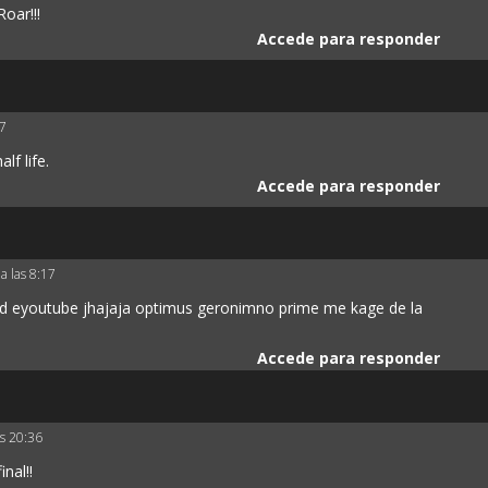
oar!!!
Accede para responder
37
lf life.
Accede para responder
a las 8:17
 la d eyoutube jhajaja optimus geronimno prime me kage de la
Accede para responder
as 20:36
nal!!