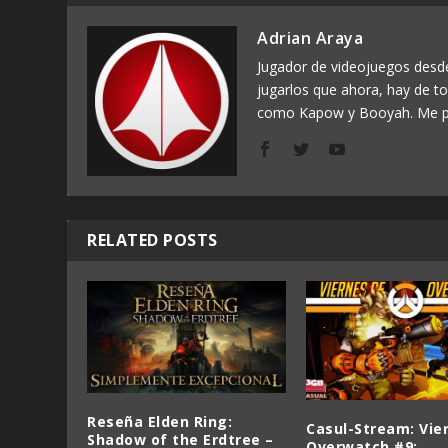
Adrian Araya
Jugador de videojuegos des
jugarlos que ahora, hay de t
como Kapow y Booyah. Me p
RELATED POSTS
Reseña Elden Ring:
Casul-Stream: Vie
Shadow of the Erdtree –
Overwatch #9: