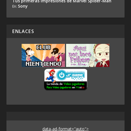
Tus primeras impresiones de Marvel Spider-Man
Sony
En:
ENLACES
data-ad-format="auto">