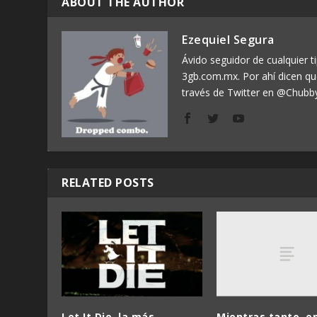
ABOUT THE AUTHOR
Ezequiel Segura
Ávido seguidor de cualquier ti
3gb.com.mx. Por ahí dicen q
través de Twitter en @Chubb
RELATED POSTS
Mientras tanto, en
Let It Die, la más