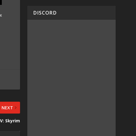
DISCORD
x
NEXT
 V: Skyrim