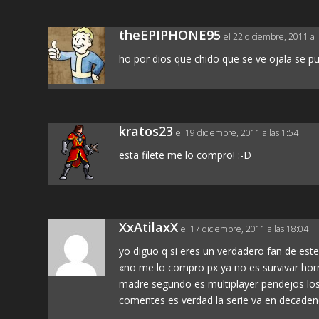
theEPIPHONE95
el 22 diciembre, 2011 a 
ho por dios que chido que se ve ojala se p
kratos23
el 19 diciembre, 2011 a las 1:54
esta filete me lo compro! :-D
XxAtilaxX
el 17 diciembre, 2011 a las 18:04
yo diguo q si eres un verdadero fan de es
«no me lo compro px ya no es survivar horror
madre segundo es multiplayer pendejos los
comentes es verdad la serie va en decaden