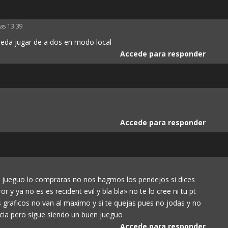
las 13:39
ueda jugar de a dos en modo local
Accede para responder
Accede para responder
te jueguo lo compraras no nos hagmos los pendejos si dices
 y ya no es es recident evil y bla bla» no te lo cree ni tu pt
 graficos no van al maximo y si te quejas pues no jodas y no
cia pero sigue siendo un buen jueguo
Accede para responder