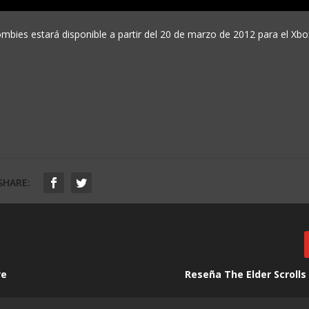
ombies estará disponible a partir del 20 de marzo de 2012 para el Xbo
SHARE:
ve
Reseña The Elder Scrolls