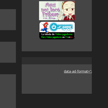
data-ad-format="auto">