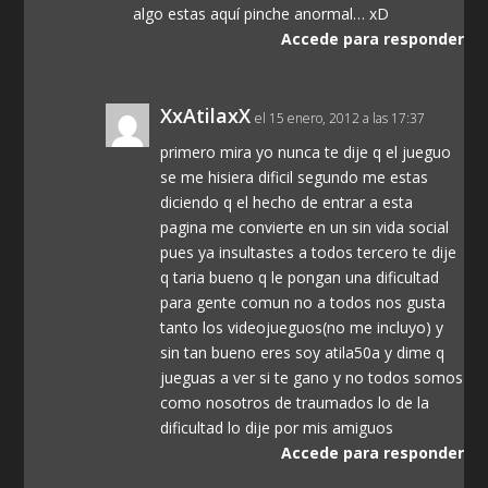
algo estas aquí pinche anormal… xD
Accede para responder
XxAtilaxX
el 15 enero, 2012 a las 17:37
primero mira yo nunca te dije q el jueguo
se me hisiera dificil segundo me estas
diciendo q el hecho de entrar a esta
pagina me convierte en un sin vida social
pues ya insultastes a todos tercero te dije
q taria bueno q le pongan una dificultad
para gente comun no a todos nos gusta
tanto los videojueguos(no me incluyo) y
sin tan bueno eres soy atila50a y dime q
jueguas a ver si te gano y no todos somos
como nosotros de traumados lo de la
dificultad lo dije por mis amiguos
Accede para responder