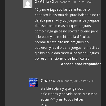
XxAtilaxX
el 15 enero, 2012 a las 17:45
16 y no e juguado las de antes pero
conosco la historia del puto halcon q no te
dejaba pasar xd y yo jueguo a los jueguos
de disparos en mas asi q en jueguos
como ninga gaide no soy tan bueno pero
si lo pase y se me hiso q la dificultad
normal si esta alta mis amiguos no
pudieron y les dio pena jueguar en facil es
q ellos no le dan tanto a los videojueguos
por eso mencione lo de la dificultad
Accede para responder
Charkui
el 16 enero, 2012 a las 17:38
sta bien ojala y q tenga dos
dificultades (con vida social y sin vida
social ^^) y asi todos felices.
P.D.