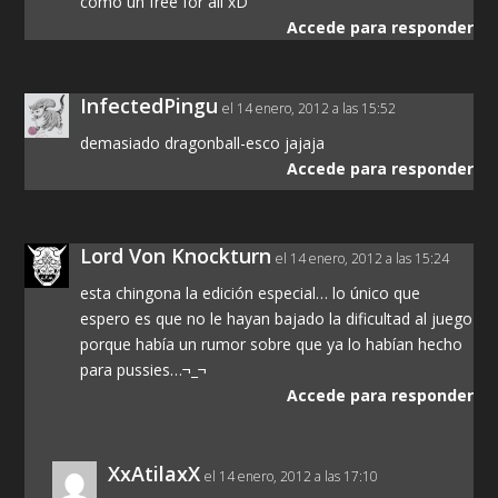
como un free for all xD
Accede para responder
InfectedPingu
el 14 enero, 2012 a las 15:52
demasiado dragonball-esco jajaja
Accede para responder
Lord Von Knockturn
el 14 enero, 2012 a las 15:24
esta chingona la edición especial… lo único que
espero es que no le hayan bajado la dificultad al juego
porque había un rumor sobre que ya lo habían hecho
para pussies…¬_¬
Accede para responder
XxAtilaxX
el 14 enero, 2012 a las 17:10