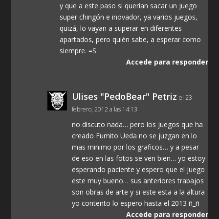
y que a este paso si querían sacar un juego
super chingón e inovador, ya varios juegos,
quizá, lo vayan a superar en diferentes
apartados, pero quién sabe, a esperar como
siempre. =S
Accede para responder
Ulises "PedoBear" Petriz
el 23
febrero, 2012 a las 14:13
no discuto nada… pero los juegos que ha
creado Fumito Ueda no se juzgan en lo
mas minimo por los graficos… y a pesar
de eso en las fotos se ven bien… yo estoy
esperando paciente y espero que el juego
este muy bueno… sus anteriores trabajos
son obras de arte y si este esta a la altura
yo contento lo espero hasta el 2013 ñ_ñ
Accede para responder