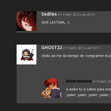
Sediles
el 13 abril, 2012 a las 20:16
QUE LASTIMA, :-(
GHOST22
el 13 abril, 2012 a las 16:17
chido asi me da tiempo de comprarme el p
kikershadow
el 16 abril, 2
a webo tu si sabes para ese
:yawn: :yawn: :yawn: :yawn: 