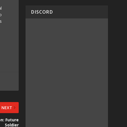
l
DISCORD
o
s
NEXT
on: Future
Soldier