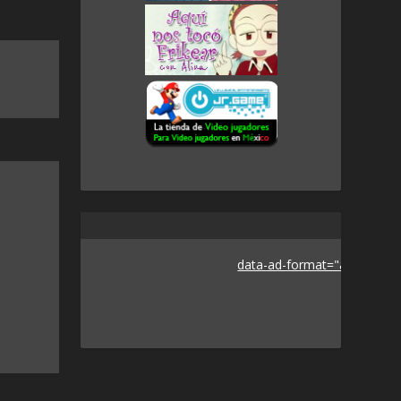
data-ad-format="auto">