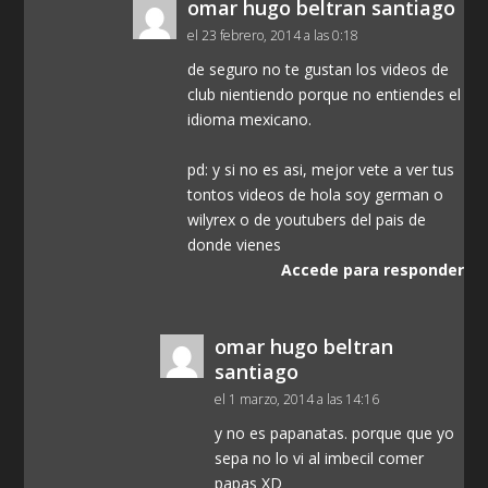
omar hugo beltran santiago
el 23 febrero, 2014 a las 0:18
de seguro no te gustan los videos de
club nientiendo porque no entiendes el
idioma mexicano.
pd: y si no es asi, mejor vete a ver tus
tontos videos de hola soy german o
wilyrex o de youtubers del pais de
donde vienes
Accede para responder
omar hugo beltran
santiago
el 1 marzo, 2014 a las 14:16
y no es papanatas. porque que yo
sepa no lo vi al imbecil comer
papas XD