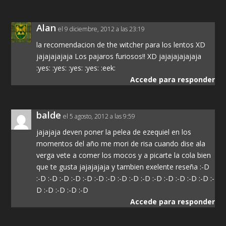
Alan
el 9 diciembre, 2012 a las 23:19
la recomendacion de the witcher para los lentos XD
jajajajajaja Los pajaros furiosos!! XD jajajajajajaja
:yes: :yes: :yes: :yes: :eek:
Accede para responder
balde
el 5 agosto, 2012 a las 9:59
jajajaja deven poner la pelea de ezequiel en los
momentos del año me mori de risa cuando dise ala
verga vete a comer los mocos y a picarte la cola bien
que te gusta jajajajaja y tambien exelente reseña :-D
:-D :-D :-D :-D :-D :-D :-D :-D :-D :-D :-D :-D :-D :-D :-D :-
D :-D :-D :-D :-D
Accede para responder