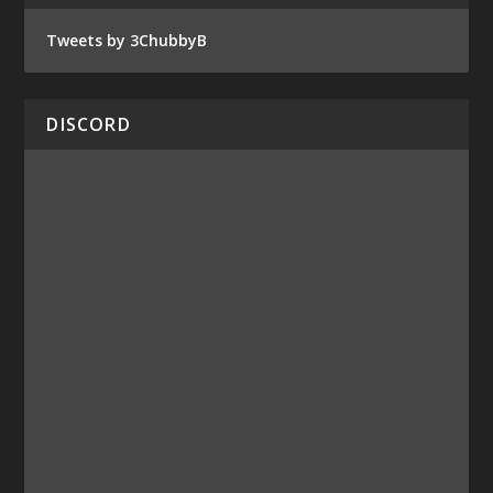
Tweets by 3ChubbyB
DISCORD