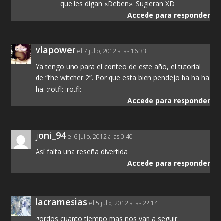
que les digan «Deben». Sugieran XD
Accede para responder
vlapower
el 7 julio, 2012 a las 16:33
Ya tengo uno para el conteo de este año, el tutorial
de “the witcher 2”. Por que esta bien pendejo ha ha ha
ha. :rotfl: :rotfl:
Accede para responder
joni_94
el 6 julio, 2012 a las 0:40
Así falta una reseña divertida
Accede para responder
lacramesias
el 5 julio, 2012 a las 22:14
gordos cuanto tiempo mas nos van a seguir