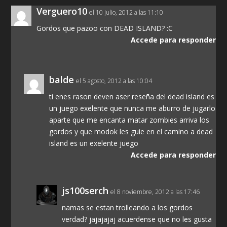
Verguero10
el 10 julio, 2012 a las 11:10
Gordos que pazoo con DEAD ISLAND? :C
Accede para responder
balde
el 5 agosto, 2012 a las 10:04
ti enes rason deven aser reseña del dead island es
un juego exelente que nunca me aburro de jugarlo
aparte que me encanta matar zombies arriva los
gordos y que modok les guie en el camino a dead
island es un exelente juego
Accede para responder
js100serch
el 8 noviembre, 2012 a las 17:46
namas se estan trolleando a los gordos
verdad? jajajajaj acuerdense que no les gusta