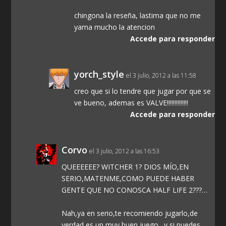
chingona la reseña, lastima que no me
yama mucho la atencion
Accede para responder
yorch_style
el 3 julio, 2012 a las 11:58
creo que si lo tendre que jugar por que se
ve bueno, ademas es VALVE!!!!!!!!!!!!!!
Accede para responder
Corvo
el 3 julio, 2012 a las 16:53
QUEEEEEE? WITCHER 1? DIOS MÍO,EN
SERIO,MATENME,COMO PUEDE HABER
GENTE QUE NO CONOSCA HALF LIFE 2???…
Nah,ya en serio,te recomiendo jugarlo,de
verdad,es un muy buen juego…y si puedes