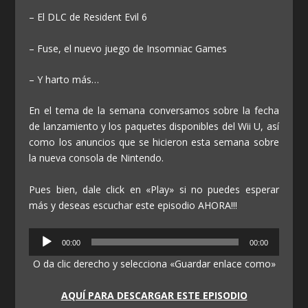
– El DLC de Resident Evil 6
– Fuse, el nuevo juego de Insomniac Games
– Y harto más…
En el tema de la semana conversamos sobre la fecha
de lanzamiento y los paquetes disponibles del Wii U, así
como los anuncios que se hicieron esta semana sobre
la nueva consola de Nintendo.
Pues bien, dale click en «Play» si no puedes esperar
más y deseas escuchar este episodio AHORA!!!
Reproductor
00:00
00:00
de
O da clic derecho y selecciona «Guardar enlace como»
audio
AQUÍ PARA DESCARGAR ESTE EPISODIO