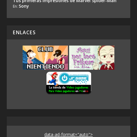
Tus primeras impresiones de Marvel Spider-Man
Sony
En:
ENLACES
data-ad-format="auto">