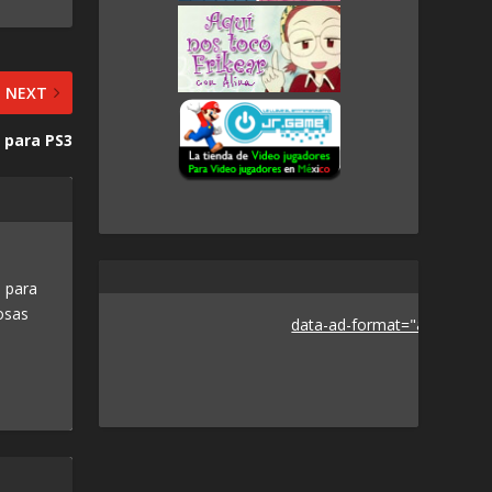
NEXT
o para PS3
 para
osas
data-ad-format="auto">