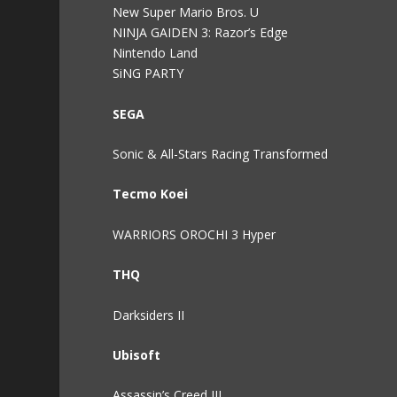
New Super Mario Bros. U
NINJA GAIDEN 3: Razor’s Edge
Nintendo Land
SiNG PARTY
SEGA
Sonic & All-Stars Racing Transformed
Tecmo Koei
WARRIORS OROCHI 3 Hyper
THQ
Darksiders II
Ubisoft
Assassin’s Creed III