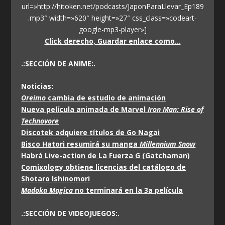
url=»http://hitoken.net/podcasts/JaponParaLlevar_Ep189
.mp3″ width=»620″ height=»27″ css_class=»codeart-
google-mp3-player»]
Click derecho, Guardar enlace como…
.:SECCIÓN DE ANIME:.
Noticias:
Oreimo
cambia de estudio de animación
Nueva película animada de Marvel
Iron Man: Rise of
Technovore
Discotek adquiere títulos de Go Nagai
Bisco Hatori resumirá su manga
Millennium Snow
Habrá Live-action de La Fuerza G (Gatchaman)
Comixology obtiene licencias del catálogo de
Shotaro Ishinomori
Madoka Magica
no terminará en la 3a película
.:SECCIÓN DE VIDEOJUEGOS:.