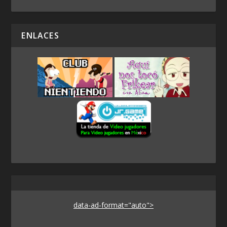
ENLACES
data-ad-format="auto">