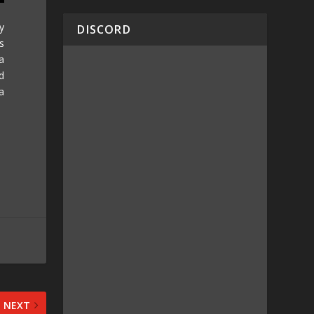
y
DISCORD
s
a
d
a
NEXT