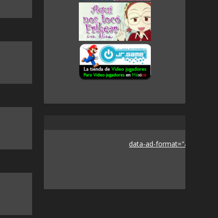
data-ad-format="auto">