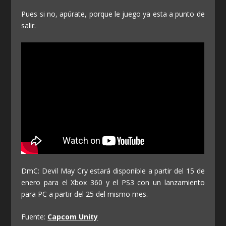
Pues si no, apúrate, porque le juego ya esta a punto de
salir.
DmC: Devil May Cry estará disponible a partir del 15 de
enero para el Xbox 360 y el PS3 con un lanzamiento
para PC a partir del 25 del mismo mes.
Fuente:
Capcom Unity