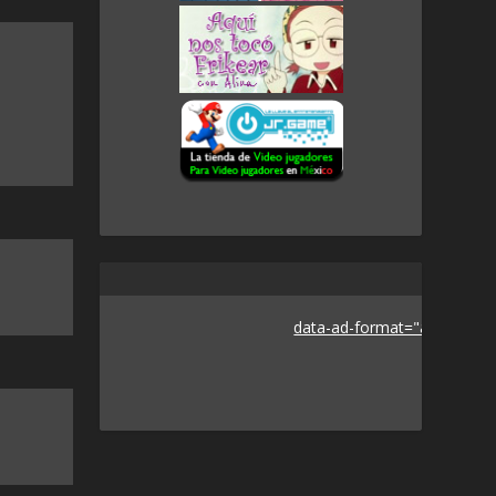
data-ad-format="auto">