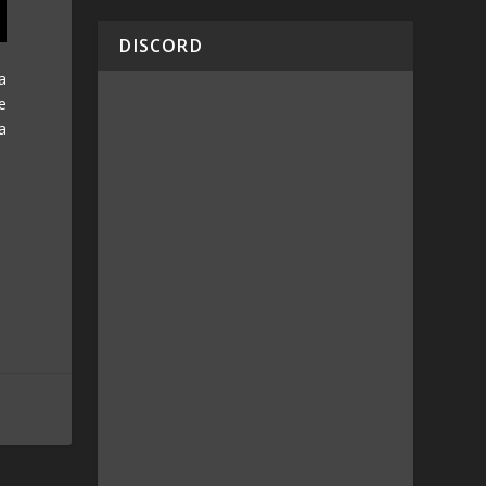
DISCORD
a
e
a