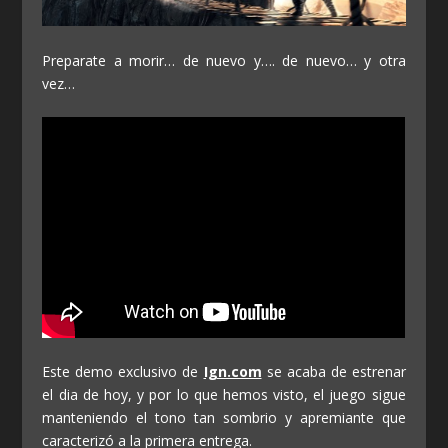
Preparate a morir… de nuevo y…. de nuevo… y otra
vez…
Este demo exclusivo de
Ign.com
se acaba de estrenar
el dia de hoy, y por lo que hemos visto, el juego sigue
manteniendo el tono tan sombrio y apremiante que
caracterizó a la primera entrega.