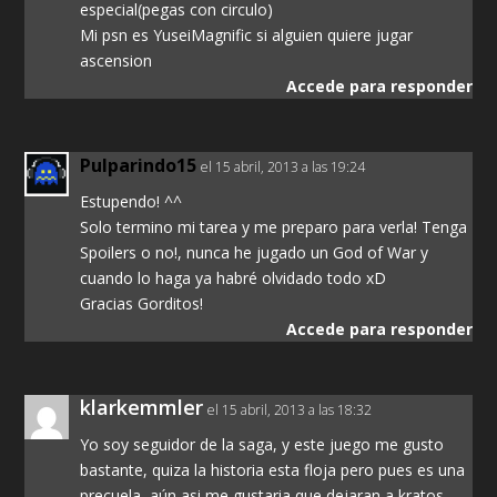
especial(pegas con circulo)
Mi psn es YuseiMagnific si alguien quiere jugar
ascension
Accede para responder
Pulparindo15
el 15 abril, 2013 a las 19:24
Estupendo! ^^
Solo termino mi tarea y me preparo para verla! Tenga
Spoilers o no!, nunca he jugado un God of War y
cuando lo haga ya habré olvidado todo xD
Gracias Gorditos!
Accede para responder
klarkemmler
el 15 abril, 2013 a las 18:32
Yo soy seguidor de la saga, y este juego me gusto
bastante, quiza la historia esta floja pero pues es una
precuela, aún asi me gustaria que dejaran a kratos