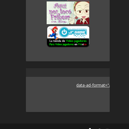
data-ad-format="auto">