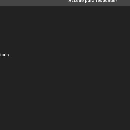
Accede para responder
tario.