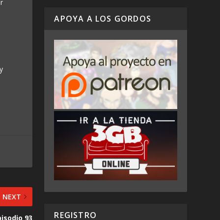
r
APOYA A LOS GORDOS
y
NEXT
REGISTRO
pisodio 93