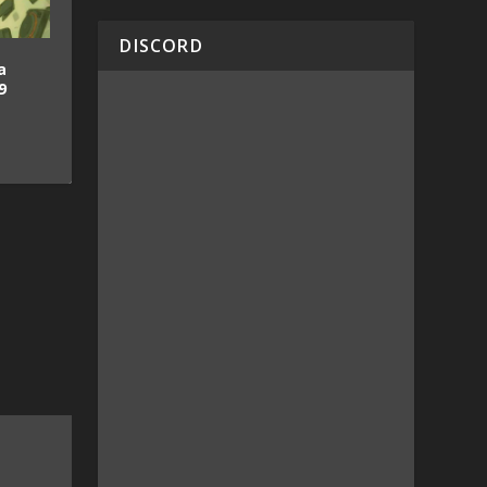
DISCORD
a
9