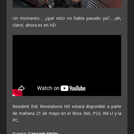
Un momento… ¿qué esto no había pasado ya?… ¡ah,
claro!, ahora es en HD.
Resident Evil: Revelations HD estará disponible a partir
de mañana 21 de mayo en el Xbox 360, PS3, Wii U y la
PC.
Fuente:
Capcom Unity