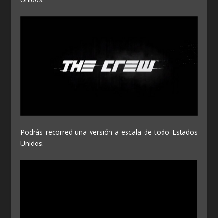
Podrás recorred una versión a escala de todo Estados
Unidos.