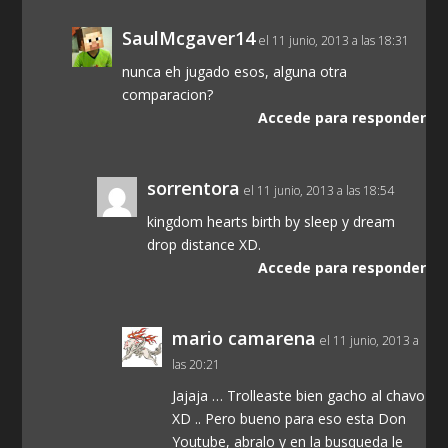
SaulMcgaver14
el 11 junio, 2013 a las 18:31
nunca eh jugado esos, alguna otra
comparacion?
Accede para responder
sorrentora
el 11 junio, 2013 a las 18:54
kingdom hearts birth by sleep y dream
drop distance XD.
Accede para responder
mario camarena
el 11 junio, 2013 a
las 20:21
Jajaja … Trolleaste bien gacho al chavo
XD .. Pero bueno para eso esta Don
Youtube, abralo y en la busqueda le