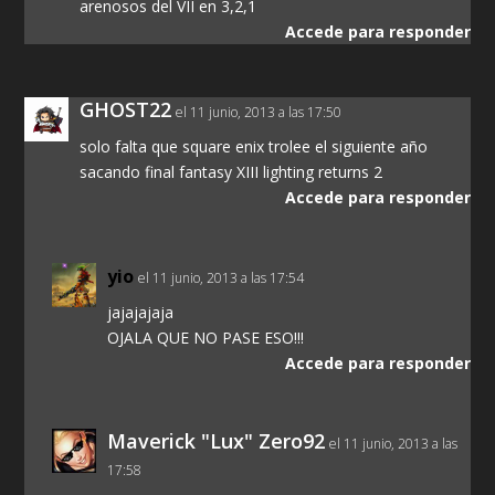
arenosos del VII en 3,2,1
Accede para responder
GHOST22
el 11 junio, 2013 a las 17:50
solo falta que square enix trolee el siguiente año
sacando final fantasy XIII lighting returns 2
Accede para responder
yio
el 11 junio, 2013 a las 17:54
jajajajaja
OJALA QUE NO PASE ESO!!!
Accede para responder
Maverick "Lux" Zero92
el 11 junio, 2013 a las
17:58