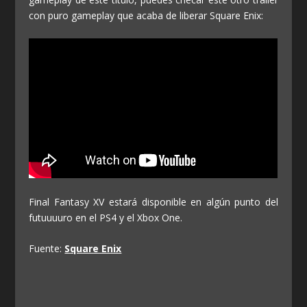
con puro gameplay que acaba de liberar Square Enix:
Final Fantasy XV estará disponible en algún punto del
futuuuuro en el PS4 y el Xbox One.
Fuente:
Square Enix