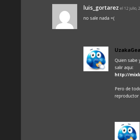
luis_gortarez
el 12 julio,
no sale nada =(
UzakaGea
Quien sabe y
salir aqui:
http://mixl
Pero de todo
reproductor 