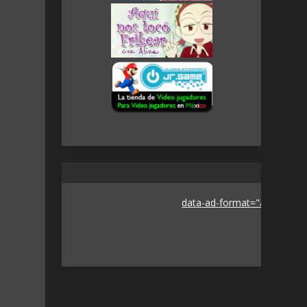
data-ad-format="auto">