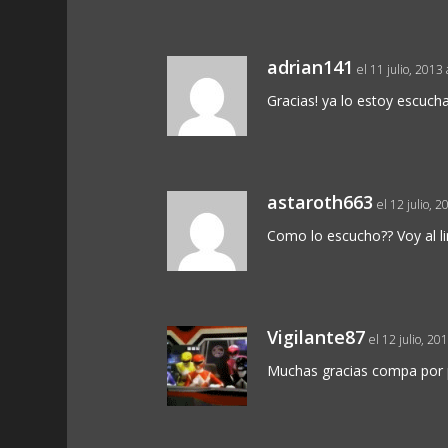
adrian141
el 11 julio, 2013 
Gracias! ya lo estoy escuch
astaroth663
el 12 julio, 2
Como lo escucho?? Voy al lin
Vigilante87
el 12 julio, 20
Muchas gracias compa por p