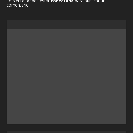
Lo siento, debes estar
conectado
para publicar un
comentario.