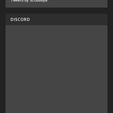
Tweets by 3ChubbyB
DISCORD