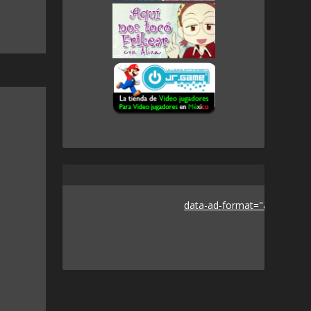
data-ad-format="auto">