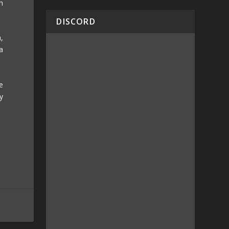
n
DISCORD
,
a
e
y