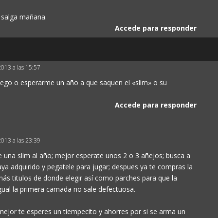
y salga mañana.
Accede para responder
2013 a las 15:57
luego o esperarme un año a que saquen el «slim» o su
Accede para responder
2013 a las 23:39
a slim al año; mejor esperate unos 2 o 3 añejos; busca a
ya adquirido y pegatele para jugar; despues ya te compras la
ás titulos de donde elegir así como parches para que la
igual la primera camada no sale defectuosa.
ejor te esperes un tiempecito y ahorres por si se arma un