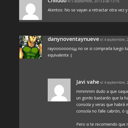
Chiludo
el 5 septiembre, 2013 a las 13:16
Atentos: No se vayan a retractar otra vez 
danynoventaynueve
el 4 septiembre, 
rayooooooos¡¡¡¡ no se si comprarla luego 
equivalente :(
Javi vahe
el 4 septiembre, 
mmmmm dudo a que saque un
un gordo bastardo que la ha
consola y veras que habrá m
consola no falle cabrón, ó 
Pero si te recomiendo que m