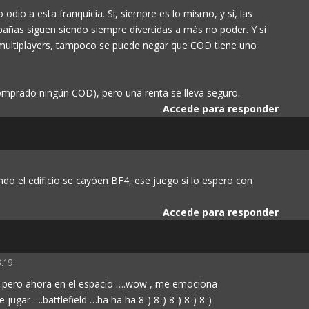
odio a esta franquicia. Sí, siempre es lo mismo, y sí, las
añas siguen siendo siempre divertidas a más no poder. Y si
 multiplayers, tampoco se puede negar que COD tiene uno
omprado ningún COD), pero una renta se lleva seguro.
Accede para responder
o el edificio se cayóen BF4, ese juego si lo espero con
Accede para responder
8:19
.pero ahora en el espacio ….wow , me emociona
gar ….battlefield …ha ha ha 8-) 8-) 8-) 8-) 8-)