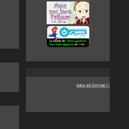
data-ad-format="auto">