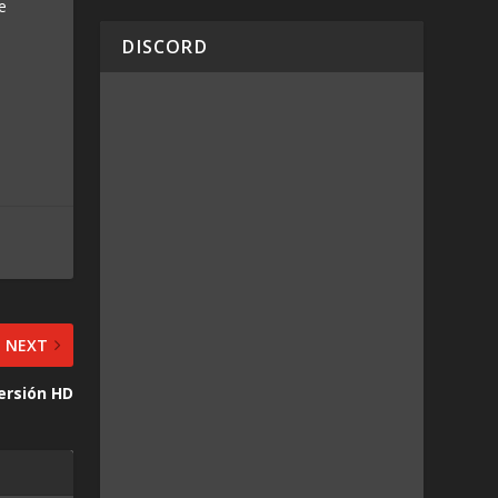
e
DISCORD
NEXT
versión HD