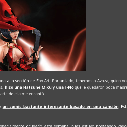
a a la sección de Fan Art. Por un lado, tenemos a Azaza, quien no
os,
hizo una Hatsune Miku y una I-No
que le quedaron poca madre
 arte de ella me encantó.
tó
un comic bastante interesante basado en una canción
. Es
especialmente ocupado esta semana, pues estuvo posteando vario