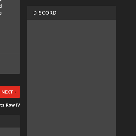
d
DISCORD
s
NEXT
ts Row IV