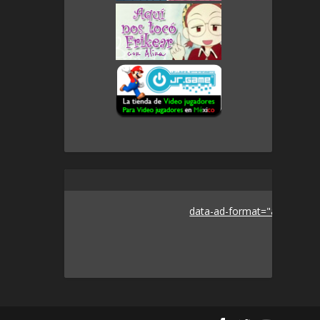
data-ad-format="auto">