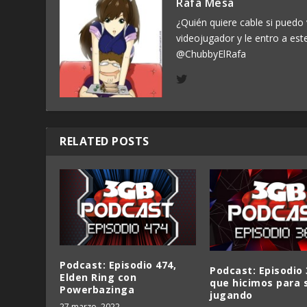
Rafa Mesa
¿Quién quiere cable si puedo 
videojugador y le entro a est
@ChubbyElRafa
RELATED POSTS
Podcast: Episodio 474,
Podcast: Episodio 
Elden Ring con
que hicimos para 
Powerbazinga
jugando
27 marzo, 2022