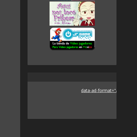
data-ad-format="auto">