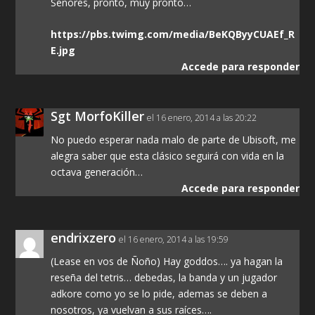
Señores, pronto, muy pronto…
https://pbs.twimg.com/media/BeKQByyCUAEf_R
E.jpg
Accede para responder
Sgt MorfoKiller
el 16 enero, 2014 a las 20:22
No puedo esperar nada malo de parte de Ubisoft, me
alegra saber que esta clásico seguirá con vida en la
octava generación…
Accede para responder
endrixzero
el 16 enero, 2014 a las 19:59
(Lease en vos de Ñoño) Hay goddos…. ya hagan la
reseña del tetris… debedas, la banda y un jugador
adkore como yo se lo pide, ademas se deben a
nosotros, ya vuelvan a sus raíces….