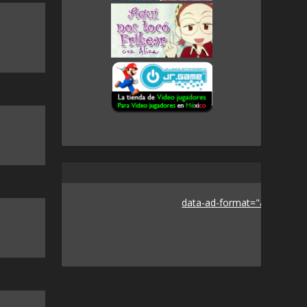
data-ad-format="auto">