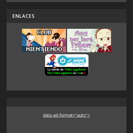
ENLACES
data-ad-format="auto">