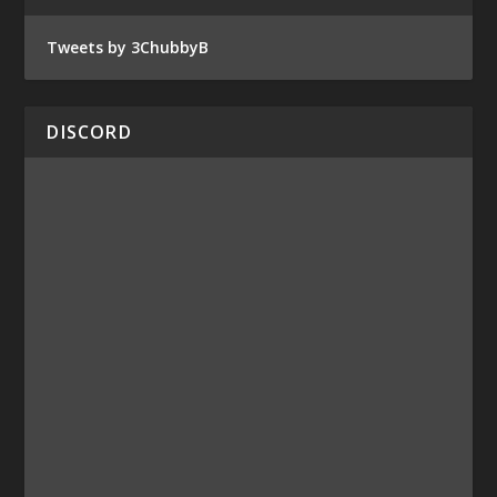
Tweets by 3ChubbyB
DISCORD