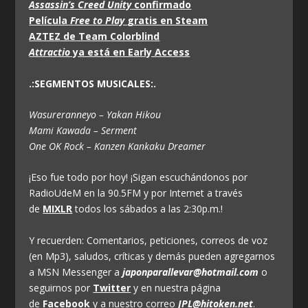
Assassin’s Creed Unity
confirmado
Película
Free to Play
gratis en Steam
AZTEZ de Team Colorblind
Attractio
ya está en Early Access
.:SEGMENTOS MUSICALES:.
Wasureranneyo – Yakan Hikou
Mami Kawada – Serment
One OK Rock – Kanzen Kankaku Dreamer
¡Eso fue todo por hoy! ¡Sigan escuchándonos por
RadioUdeM en la 90.5FM y por Internet a través
de
MIXLR
todos los sábados a las 2:30p.m.!
Y recuerden: Comentarios, peticiones, correos de voz
(en Mp3), saludos, críticas y demás pueden agregarnos
a MSN Messenger a
japonparallevar@hotmail.com
o
seguirnos por
Twitter
y en nuestra página
de
Facebook
y a nuestro correo
JPL@hitoken.net
.