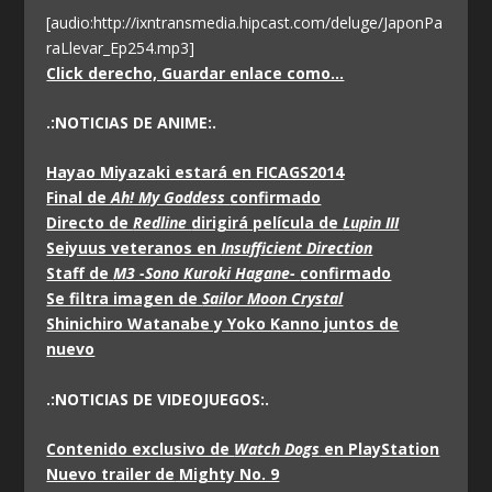
[audio:http://ixntransmedia.hipcast.com/deluge/JaponPa
raLlevar_Ep254.mp3]
Click derecho, Guardar enlace como…
.:NOTICIAS DE ANIME:.
Hayao Miyazaki estará en FICAGS2014
Final de
Ah! My Goddess
confirmado
Directo de
Redline
dirigirá película de
Lupin III
Seiyuus veteranos en
Insufficient Direction
Staff de
M3 -Sono Kuroki Hagane-
confirmado
Se filtra imagen de
Sailor Moon Crystal
Shinichiro Watanabe y Yoko Kanno juntos de
nuevo
.:NOTICIAS DE VIDEOJUEGOS:.
Contenido exclusivo de
Watch Dogs
en PlayStation
Nuevo trailer de
Mighty No. 9