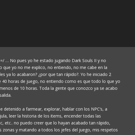
 =/ … No pues yo he estado jugando Dark Souls II y no
lo que yo no me explico, no entiendo, no me cabe en la
s ya lo acabaron? ¿por que tan rápido?. Yo he iniciado 2
e 40 horas de juego, no entiendo como es que todo lo que yo
 menos de 10 horas. Toda la gente que conozco ya se acabo
alida.
 detenido a farmear, explorar, hablar con los NPC’s, a
la, leer la historia de los items, encender todas las
tc, etc.. no puedo creer que lo hayan acabado tan rápido,
 zonas y matando a todos los jefes del juego, mis respetos