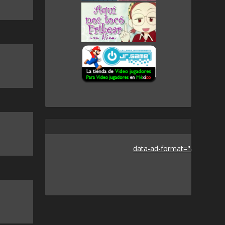
data-ad-format="auto">