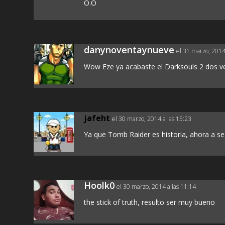
O.O
danynoventaynueve
el 31 marzo, 2014
Wow Eze ya acabaste el Darksouls 2 dos veces
jafeht
el 30 marzo, 2014 a las 15:23
Ya que Tomb Raider es historia, ahora a seg
Hoolk0
el 30 marzo, 2014 a las 11:14
the stick of truth, resulto ser muy bueno