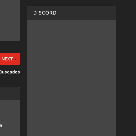
DISCORD
NEXT
 Buscados
 a